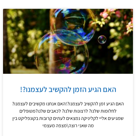
סמן קישורים
font_download
עמוד
עמוד
עמוד
עמוד
עמוד
עמוד
עמוד
עמוד
לאפס
cached
את
הצהרת נגישות
כל
האפשרויות
האם הגיע הזמן להקשיב לעצמנו?!
האם הגיע זמן להקשיב לעצמנו?!האם אנחנו מקשיבים לעצמנו?
לחלומות שלנו? לרצונות שלנו? לכאבים שלנו?מטופלים
שמגיעים אליי לקליניקה נמצאים לעתים קרובות בקונפליקט בין
מה שאני רוצה\מצפה מעצמי