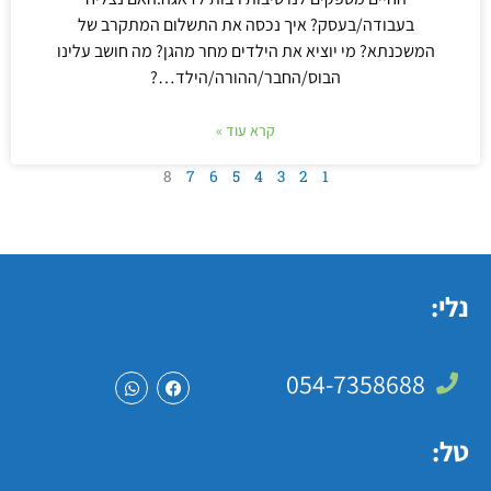
בעבודה/בעסק? איך נכסה את התשלום המתקרב של
המשכנתא? מי יוציא את הילדים מחר מהגן? מה חושב עלינו
הבוס/החבר/ההורה/הילד…?
קרא עוד »
8
7
6
5
4
3
2
1
נלי:
054-7358688
W
F
h
a
a
c
t
e
טל:
s
b
a
o
p
o